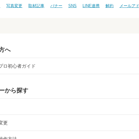
ン
写真変更
取材記事
バナー
SNS
LINE連携
解約
メールア
方へ
プロ初心者ガイド
ーから探す
変更
操作方法