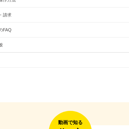
・請求
FAQ
般
動画で知る